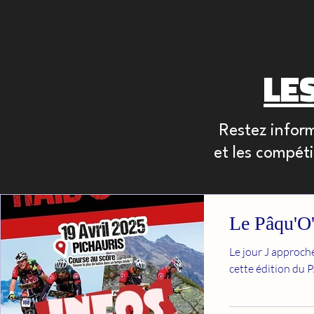
LE
Restez infor
et les compét
Le Pâqu'O'
Le jour J approch