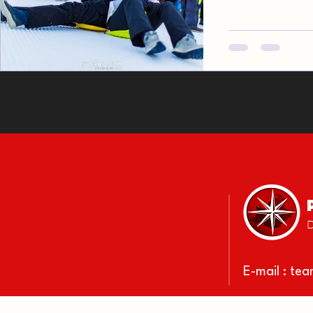
D
E-mail :
tea